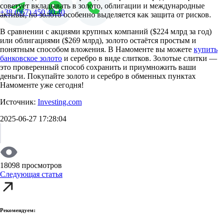
советует вкладывать в золото, облигации и международные
+38 (067) 450 40 40
активы, но золото особенно выделяется как защита от рисков.
В сравнении с акциями крупных компаний ($224 млрд за год)
или облигациями ($269 млрд), золото остаётся простым и
понятным способом вложения. В Намоменте вы можете
купить
банковское золото
и серебро в виде слитков. Золотые слитки —
это проверенный способ сохранить и приумножить ваши
деньги. Покупайте золото и серебро в обменных пунктах
Намоменте уже сегодня!
Источник:
Investing.com
2025-06-27 17:28:04
18098 просмотров
Следующая статья
Рекомендуем: