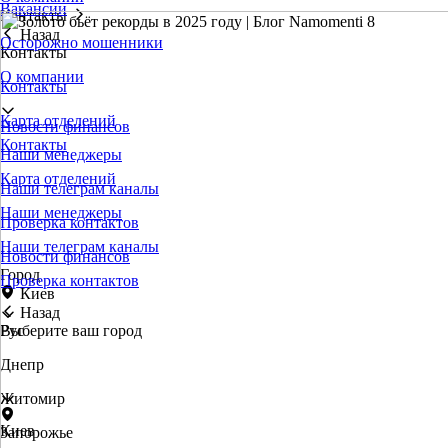
Вакансии
Контакты
Назад
Осторожно мошенники
Контакты
О компании
Контакты
Карта отделений
Новости финансов
Контакты
Наши менеджеры
Карта отделений
Наши телеграм каналы
Наши менеджеры
Проверка контактов
Наши телеграм каналы
Новости финансов
Город
Проверка контактов
Киев
Назад
Выберите ваш город
Рус
Днепр
Житомир
Киев
Запорожье