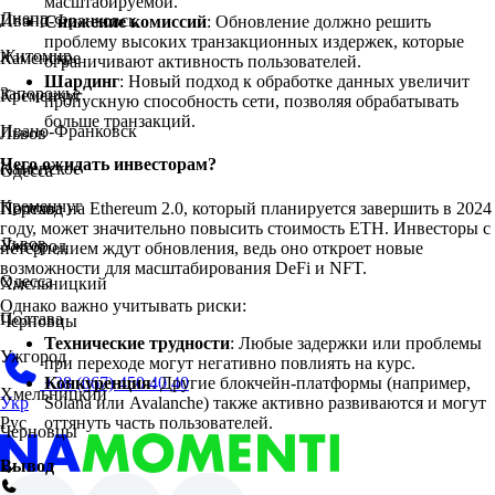
масштабируемой.
Днепр
Ивано-Франковск
Снижение комиссий
: Обновление должно решить
проблему высоких транзакционных издержек, которые
Житомир
Каменское
ограничивают активность пользователей.
Шардинг
: Новый подход к обработке данных увеличит
Запорожье
Кременчуг
пропускную способность сети, позволяя обрабатывать
больше транзакций.
Ивано-Франковск
Львов
Чего ожидать инвесторам?
Каменское
Одесса
Кременчуг
Переход на Ethereum 2.0, который планируется завершить в 2024
Полтава
году, может значительно повысить стоимость ETH. Инвесторы с
Львов
Ужгород
нетерпением ждут обновления, ведь оно откроет новые
возможности для масштабирования DeFi и NFT.
Одесса
Хмельницкий
Однако важно учитывать риски:
Полтава
Черновцы
Технические трудности
: Любые задержки или проблемы
Ужгород
при переходе могут негативно повлиять на курс.
Конкуренция
: Другие блокчейн-платформы (например,
+38 (067) 450 40 40
Хмельницкий
Solana или Avalanche) также активно развиваются и могут
Укр
оттянуть часть пользователей.
Рус
Черновцы
Вывод