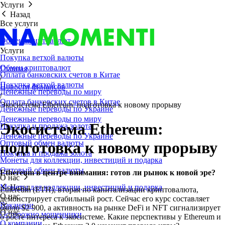
Услуги
Назад
Все услуги
Обмен криптовалют
Услуги
Покупка ветхой валюты
Обмен криптовалют
Главная
Оплата банковских счетов в Китае
/
Покупка ветхой валюты
Новости финансов
Денежные переводы по миру
/
Оплата банковских счетов в Китае
Экосистема Ethereum: подготовка к новому прорыву
Денежные переводы по Украине
Денежные переводы по миру
Экосистема Ethereum:
Покупка и продажа золота
Денежные переводы по Украине
Оптовый обмен валюты
подготовка к новому прорыву
Покупка и продажа золота
Монеты для коллекции, инвестиций и подарка
Оптовый обмен валюты
Ethereum в центре внимания: готов ли рынок к новой эре?
О нас
Монеты для коллекции, инвестиций и подарка
Назад
Ethereum (ETH), вторая по капитализации криптовалюта,
О нас
демонстрирует стабильный рост. Сейчас его курс составляет
Вакансии
около $2 900, а активность на рынке DeFi и NFT сигнализирует
О нас
Осторожно мошенники
о росте интереса к экосистеме. Какие перспективы у Ethereum и
О компании