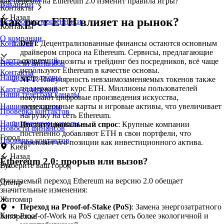
как переход на Ethereum 2.0 изменит правила игры?
Вакансии
Контакты
Назад
Как рост ETH влияет на рынок?
Осторожно мошенники
Контакты
О компании
DeFi
: Децентрализованные финансы остаются основным
Контакты
драйвером спроса на Ethereum. Сервисы, предлагающие
Карта отделений
кредиты, депозиты и трейдинг без посредников, всё чаще
Новости финансов
используют Ethereum в качестве основы.
Контакты
Наши менеджеры
NFT
: Популярность невзаимозаменяемых токенов также
поддерживает курс ETH. Миллионы пользователей
Карта отделений
Наши телеграм каналы
покупают цифровые произведения искусства,
коллекционные карты и игровые активы, что увеличивает
Наши менеджеры
Проверка контактов
нагрузку на сеть Ethereum.
Наши телеграм каналы
Институциональный спрос
: Крупные компании
Новости финансов
постепенно добавляют ETH в свои портфели, что
Город
Проверка контактов
укрепляет его позиции как инвестиционного актива.
Киев
Назад
Ethereum 2.0: прорыв или вызов?
Выберите ваш город
Рус
Ожидаемый переход Ethereum на версию 2.0 обещает
Днепр
значительные изменения:
Житомир
Переход на Proof-of-Stake (PoS)
: Замена энергозатратного
Киев
Proof-of-Work на PoS сделает сеть более экологичной и
Запорожье