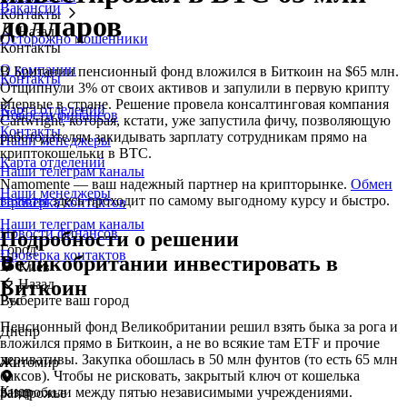
Вакансии
Контакты
долларов
Назад
Осторожно мошенники
Контакты
О компании
В Британии пенсионный фонд вложился в Биткоин на $65 млн.
Контакты
Отщипнули 3% от своих активов и запулили в первую крипту
впервые в стране. Решение провела консалтинговая компания
Карта отделений
Новости финансов
Cartwright, которая, кстати, уже запустила фичу, позволяющую
Контакты
работодателям закидывать зарплату сотрудникам прямо на
Наши менеджеры
криптокошельки в BTC.
Карта отделений
Наши телеграм каналы
Namomente — ваш надежный партнер на крипторынке.
Обмен
Наши менеджеры
валюты
здесь проходит по самому выгодному курсу и быстро.
Проверка контактов
Наши телеграм каналы
Новости финансов
Подробности о решении
Город
Проверка контактов
Великобритании инвестировать в
Киев
Биткоин
Назад
Выберите ваш город
Рус
Пенсионный фонд Великобритании решил взять быка за рога и
Днепр
вложился прямо в Биткоин, а не во всякие там ETF и прочие
деривативы. Закупка обошлась в 50 млн фунтов (то есть 65 млн
Житомир
баксов). Чтобы не рисковать, закрытый ключ от кошелька
Киев
раздробили между пятью независимыми учреждениями.
Запорожье