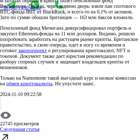
В Штатах первым в крипту полез пенсионный фонд
Висконсина. Правда, через заднюю дверь: взяли паи спотового
+38 (067) 450 40 40
BTC-фонда IBIT от BlackRock, и всего-то на 0,1% от активов.
Зато по сумме обошли британцев — 163 млн баксов вложили.
Пенсионный фонд Мичигана диверсифицировал портфель и
закупил Ethereum-фонды на 11 млн долларов. Видимо, решили
попробовать заработать на растущем рынке крипты. Британское
правительство, в свою очередь, идет в ногу со временем и
готовит
законопроект
о регулировании криптовалют, NFT и
токенов. Документ также дает юристам рекомендации по
разбору спорных случаев и защищает владельцев крипты от
мошенников.
Только на Namomente такой выгодный курс и низкие комиссии
на
обмен криптовалюты
. Не упустите шанс.
2024-11-10 09:22:58
22745 просмотров
Следующая статья