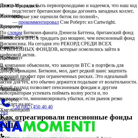
Днепр
«Мы рады быть первопроходцами и надеемся, что наш ход
Ивано-Франковск
подстегнет британские фонды догонять западных коллег,
Житомир
Каменское
которые уже оценили биток по полной»,
—
прокомментировал
Сэм Робертс из Cartwright.
Запорожье
Кременчуг
По
словам
Биткоин-фаната Дэниела Баттена, британский фонд
Ивано-Франковск
Львов
вложился в BTC в тридцать раз мощнее, чем пенсионный фонд
Висконсина. На сегодня это РЕКОРД СРЕДИ ВСЕХ
Каменское
Одесса
СУВЕРЕННЫХ ФОНДОВ, которые осмелились зайти в
цифровой актив.
Кременчуг
Полтава
В компании объяснили, что закинули BTC в портфель для
Львов
Ужгород
диверсификации. Биткоин, мол, дает редкий шанс зацепить
хороший профит при ограниченных рисках. Это идеальный
Одесса
Хмельницкий
актив для тех, кто обычно держится подальше от волатильности.
Такой подход позволяет пенсионным фондам и другим
Полтава
Черновцы
консерваторам успевать поймать волну роста и, по
возможности, минимизировать убытки, если рынок резко
Ужгород
«пойдет на юг».
+38 (067) 450 40 40
Хмельницкий
Укр
Как отреагировали пенсионные фонды
Рус
Черновцы
США