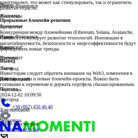
криптовалют, что может как стимулировать, так и ограничить
Днепр
Ивано-Франковск
развитие отрасли.
Житомир
Каменское
Прорывные блокчейн-решения
Запорожье
Кременчуг
Конкуренция между блокчейнами (Ethereum, Solana, Avalanche,
Ивано-Франковск
Львов
Cardano) стимулирует развитие технологий. Инновации в
масштабируемости, безопасности и энергоэффективности будут
Каменское
Одесса
формировать новые тренды.
Кременчуг
Полтава
Вывод
Львов
Ужгород
Инвесторам следует обратить внимание на Web3, изменения в
Одесса
регулировании и новые блокчейн-проекты. Важно быть
Хмельницкий
готовыми к переменам и держать портфель сбалансированным.
Полтава
Черновцы
2024-12-02 10:09:50
Ужгород
+38 (067) 450 40 40
Хмельницкий
Укр
Рус
Черновцы
25609 просмотров
Следующая статья