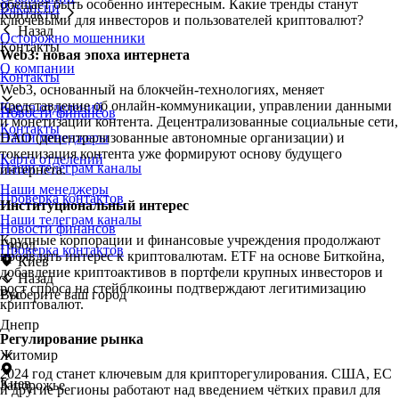
обещает быть особенно интересным. Какие тренды станут
Вакансии
Контакты
ключевыми для инвесторов и пользователей криптовалют?
Назад
Осторожно мошенники
Контакты
Web3: новая эпоха интернета
О компании
Контакты
Web3, основанный на блокчейн-технологиях, меняет
представление об онлайн-коммуникации, управлении данными
Карта отделений
Новости финансов
и монетизации контента. Децентрализованные социальные сети,
Контакты
Наши менеджеры
DAO (децентрализованные автономные организации) и
токенизация контента уже формируют основу будущего
Карта отделений
Наши телеграм каналы
интернета.
Наши менеджеры
Проверка контактов
Институциональный интерес
Наши телеграм каналы
Новости финансов
Крупные корпорации и финансовые учреждения продолжают
Город
Проверка контактов
проявлять интерес к криптовалютам. ETF на основе Биткойна,
Киев
добавление криптоактивов в портфели крупных инвесторов и
Назад
рост спроса на стейблкоины подтверждают легитимизацию
Выберите ваш город
Рус
криптовалют.
Днепр
Регулирование рынка
Житомир
2024 год станет ключевым для крипторегулирования. США, ЕС
Киев
Запорожье
и другие регионы работают над введением чётких правил для