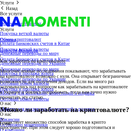
Услуги
Назад
Все услуги
Обмен криптовалют
Услуги
Покупка ветхой валюты
Обмен криптовалют
Главная
Оплата банковских счетов в Китае
/
Покупка ветхой валюты
Новости финансов
Денежные переводы по миру
/
Оплата банковских счетов в Китае
Как заработать на криптовалюте
Денежные переводы по Украине
Денежные переводы по миру
Многочисленные исследования показывают, что зарабатывать
Покупка и продажа золота
на криптовалюте возможно с нуля. Она открывает безграничные
Денежные переводы по Украине
возможности для получения доходов. Если вы много раз
Оптовый обмен валюты
задумывались над вопросом как зарабатывать на криптовалюте
Покупка и продажа золота
в Украине и боялись попробовать, тогда вам точно нужно
Монеты для коллекции, инвестиций и подарка
прочитать эту статью.
Оптовый обмен валюты
О нас
Можно ли заработать на криптовалюте?
Монеты для коллекции, инвестиций и подарка
Назад
О нас
Вакансии
Существует множество способов заработка в крипто
О нас
Осторожно мошенники
пространстве. При этом следует хорошо подготовиться и
О компании