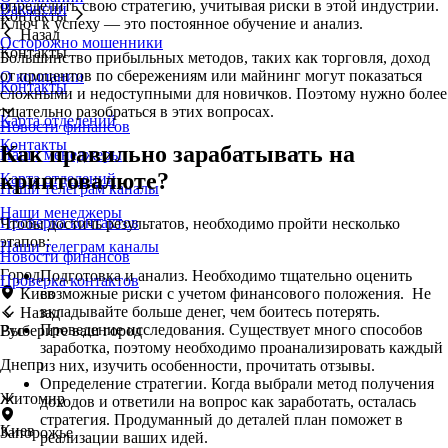
определить свою стратегию, учитывая риски в этой индустрии.
Вакансии
Контакты
Ключ к успеху — это постоянное обучение и анализ.
Назад
Осторожно мошенники
Контакты
Большинство прибыльных методов, таких как торговля, доход
от процентов по сбережениям или майнинг могут показаться
О компании
Контакты
сложными и недоступными для новичков. Поэтому нужно более
тщательно разобраться в этих вопросах.
Карта отделений
Новости финансов
Контакты
Как правильно зарабатывать на
Наши менеджеры
криптовалюте?
Карта отделений
Наши телеграм каналы
Наши менеджеры
Проверка контактов
Чтобы достичь результатов, необходимо пройти несколько
этапов:
Наши телеграм каналы
Новости финансов
Город
Подготовка и анализ. Необходимо тщательно оценить
Проверка контактов
возможные риски с учетом финансового положения. Не
Киев
вкладывайте больше денег, чем боитесь потерять.
Назад
Проведение исследования. Существует много способов
Выберите ваш город
Рус
заработка, поэтому необходимо проанализировать каждый
Днепр
из них, изучить особенности, прочитать отзывы.
Определение стратегии. Когда выбрали метод получения
Житомир
доходов и ответили на вопрос как заработать, осталась
стратегия. Продуманный до деталей план поможет в
Киев
Запорожье
реализации ваших идей.