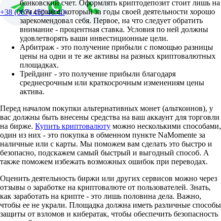
банковский счет. Оформлять криптодепозит стоит лишь на
том сервисе, который за годы своей деятельности хорошо
+38 (067) 450 40 40
зарекомендовал себя. Первое, на что следует обратить
внимание - процентная ставка. Условия по ней должны
удовлетворять ваши инвестиционные цели.
Арбитраж - это получение прибыли с помощью разницы
цены на одни и те же активы на разных криптовалютных
площадках.
Трейдинг - это получение прибыли благодаря
среднесрочным или краткосрочным изменениям цены
актива.
Перед началом покупки альтернативных монет (альткоинов), у
вас должны быть внесены средства на ваш аккаунт для торговли
на бирже.
Купить криптовалюту
можно несколькими способами,
один из них - это покупка в обменном пункте NaMomente за
наличные или с карты. Мы поможем вам сделать это быстро и
безопасно, подскажем самый быстрый и выгодный способ. А
также поможем избежать возможных ошибок при переводах.
Оценить деятельность биржи или других сервисов можно через
отзывы о заработке на криптовалюте от пользователей. Знать,
как заработать на крипте - это лишь половина дела. Важно,
чтобы ее не украли. Площадка должна иметь различные способы
защиты от взломов и кибератак, чтобы обеспечить безопасность