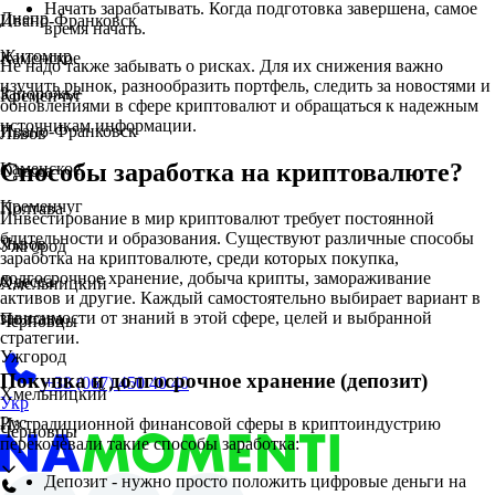
Начать зарабатывать. Когда подготовка завершена, самое
Днепр
Ивано-Франковск
время начать.
Житомир
Каменское
Не надо также забывать о рисках. Для их снижения важно
изучить рынок, разнообразить портфель, следить за новостями и
Запорожье
Кременчуг
обновлениями в сфере криптовалют и обращаться к надежным
источникам информации.
Ивано-Франковск
Львов
Способы заработка на криптовалюте?
Каменское
Одесса
Кременчуг
Полтава
Инвестирование в мир криптовалют требует постоянной
бдительности и образования. Существуют различные способы
Львов
Ужгород
заработка на криптовалюте, среди которых покупка,
долгосрочное хранение, добыча крипты, замораживание
Одесса
Хмельницкий
активов и другие. Каждый самостоятельно выбирает вариант в
зависимости от знаний в этой сфере, целей и выбранной
Полтава
Черновцы
стратегии.
Ужгород
Покупка и долгосрочное хранение (депозит)
+38 (067) 450 40 40
Хмельницкий
Укр
Рус
Из традиционной финансовой сферы в криптоиндустрию
Черновцы
перекочевали такие способы заработка:
Депозит - нужно просто положить цифровые деньги на